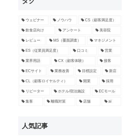
タグ
ウェビナー
ノウハウ
CS（顧客満足度）
飲食店向け
アンケート
美容院
レビュー
MS（覆面調査）
マネジメント
ES（従業員満足度）
口コミ
営業
業界用語
CX（顧客体験）
接客
ECサイト
業務改善
目標設定
新店
CL（顧客ロイヤルティ）
開業
採用
リピーター
ホテル/宿泊施設
ECモール
集客
離職対策
店舗
ai
人気記事