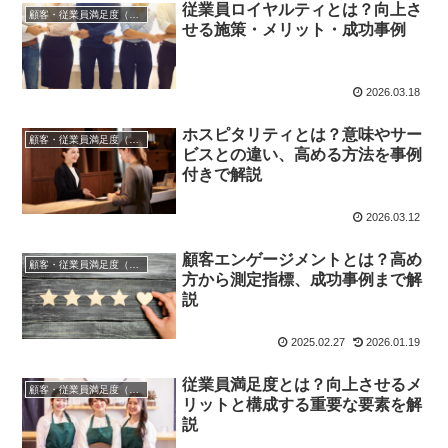
従業員ロイヤルティとは？向上さ
顧客・従業員満足度（CS/ES）
せる施策・メリット・成功事例
2026.03.18
ホスピタリティとは？意味やサー
顧客・従業員満足度（CS/ES）
ビスとの違い、高める方法を事例
付きで解説
2026.03.12
顧客エンゲージメントとは？高め
顧客・従業員満足度（CS/ES）
方から測定指標、成功事例まで解
説
2025.02.27
2026.01.19
従業員満足度とは？向上させるメ
顧客・従業員満足度（CS/ES）
リットと構成する重要な要素を解
説