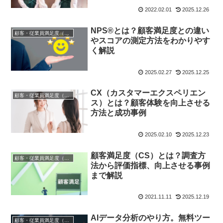
2022.02.01
2025.12.26
NPS®とは？顧客満足度との違い
顧客・従業員満足度（CS/ES）
やスコアの測定方法をわかりやす
く解説
2025.02.27
2025.12.25
CX（カスタマーエクスペリエン
顧客・従業員満足度（CS/ES）
ス）とは？顧客体験を向上させる
方法と成功事例
2025.02.10
2025.12.23
顧客満足度（CS）とは？調査方
顧客・従業員満足度（CS/ES）
法から評価指標、向上させる事例
まで解説
2021.11.11
2025.12.19
AIデータ分析のやり方。無料ツー
顧客・従業員満足度（CS/ES）