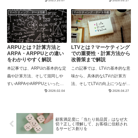
2025.10.07
2026.03.17
で解説。作成ツール（KH Coder,
て得られる効果について解説し
Python）やデータの準備、アン
ます。
マーケティング・データ分析
マーケティング・データ分析
ケート・SNS・口コミ分析での
応用例、分析の注意点も分かり
やすく紹介します。
ARPUとは？計算方法と
LTVとは？マーケティング
ARPA・ARPPUとの違い
での重要性・計算方法から
をわかりやすく解説
改善策まで解説
本記事では、ARPUの基本的な定
この記事では、LTVの基本的な意
義や計算方法、そして混同しや
味から、具体的なLTVの計算方
すいARPAやARPPUといった類
法、そしてLTVの向上につながる
2026.02.04
2026.04.27
似指標との違いについて、具体
施策までを網羅的に解説しま
的なビジネスモデルの例を交え
す。
ながらわかりやすく解説しま
す。
顧客満足度に「当たり前品質」はなぜ大
切？正しく理解して、お客様に信頼され
るサービス創りを