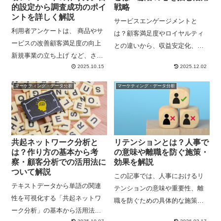
的設定から調査成功のポイ
戦略
ントを詳しく解説
サービスエンゲージメントと
利用者アンケートは、 商品やサ
は？顧客満足度やロイヤルティ
ービスの改善顧客満足度の向上
との違いから、収益安定化、新
新規事業の立ち上げ など、さま
規顧客獲得に繋がる重要性を解
2025.10.15
2025.12.02
ざまなビジネス課題の解決に役
説。お客様との信頼関係を深
立つ重要な調査手法です。 ただ
め、サービスを継続利用しても
マーケティング・データ分析
マーケティング・データ分析
し、アンケートを効果的に実施
らうための具体的な戦略と成功
するためには、目的に合わせた
事例を紹介します。
適切な質問が不可欠...
共起ネットワーク分析と
リテンションとは？人事で
は？作り方の基本から考
の意味や離職を防ぐ施策・
察・顧客分析での活用法に
効果を解説
ついて解説
この記事では、人事におけるリ
テキストデータから単語の関連
テンションの意味や重要性、離
性を可視化する「共起ネットワ
職を防ぐための具体的な施策、
ーク分析」の基本から活用法ま
そしてリテンション向上によっ