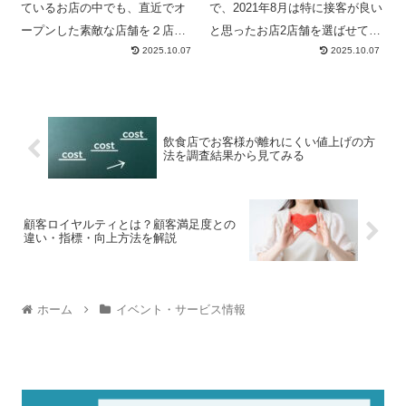
ているお店の中でも、直近でオ
で、2021年8月は特に接客が良い
ープンした素敵な店舗を２店舗
と思ったお店2店舗を選ばせてい
2025.10.07
2025.10.07
を選ばせていただきました！
ただきました！
飲食店でお客様が離れにくい値上げの方
法を調査結果から見てみる
顧客ロイヤルティとは？顧客満足度との
違い・指標・向上方法を解説
ホーム
イベント・サービス情報