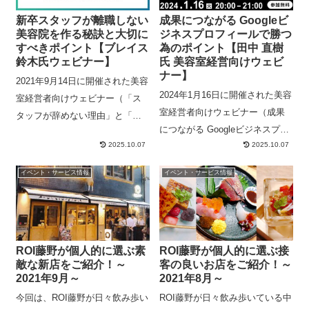
新卒スタッフが離職しない
成果につながる Googleビ
美容院を作る秘訣と大切に
ジネスプロフィールで勝つ
すべきポイント【ブレイス
為のポイント【田中 直樹
鈴木氏ウェビナー】
氏 美容室経営向けウェビ
ナー】
2021年9月14日に開催された美容
2024年1月16日に開催された美容
室経営者向けウェビナー（「ス
室経営者向けウェビナー（成果
タッフが辞めない理由」と「お
につながる Googleビジネスプロ
店を支える店長の育て方」 サロ
2025.10.07
2025.10.07
フィールで勝つ為のポイント）
ンづくりのスペシャリストが語
の内容の一部をまとめたもので
るオンラインセミナー実施）の
イベント・サービス情報
イベント・サービス情報
す。アーカイブページから当日
内容の一部をまとめたもので
の映像を閲覧いただけます。
す。アーカイブページから当日
の映像を閲覧いただけます。
ROI藤野が個人的に選ぶ素
ROI藤野が個人的に選ぶ接
敵な新店をご紹介！～
客の良いお店をご紹介！～
2021年9月～
2021年8月～
今回は、ROI藤野が日々飲み歩い
ROI藤野が日々飲み歩いている中