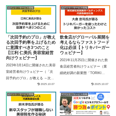
イベント・サービス情報
イベント・サービス情報
「次回予約のプロ」が教え
飲食店がグローバル展開を
る次回予約率を上げるため
考えるならファストフード
に意識すべき3つのこと
化は必須【トリキバーガー
【江利 仁美氏 美容室経営
ウェビナー】
向けウェビナー】
2021年11月25日に開催された飲
2023年3月14日に開催された美容
食店経営者向けウェビナー（業
室経営者向けウェビナー（「次
績絶好調の新業態「TORIKI
回予約のプロ」が教える ～次回
BURGER」鳥貴族の新たな戦略
2025.10.07
2025.10.07
予約率98％の理由～）の内容の
とその先に見据える世界とは）
一部をまとめたものです。アー
の内容の一部をまとめたもので
イベント・サービス情報
イベント・サービス情報
カイブページから当日の映像を
す。アーカイブページから当日
閲覧いただけます。
の内容を映像にて閲覧いただけ
ます。