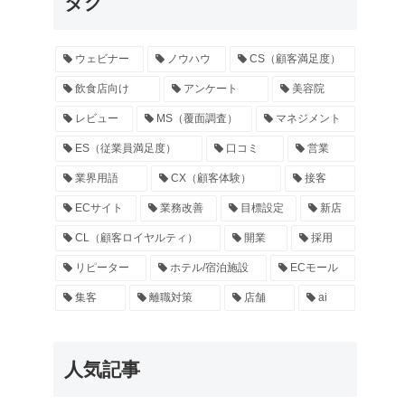
タグ
ウェビナー
ノウハウ
CS（顧客満足度）
飲食店向け
アンケート
美容院
レビュー
MS（覆面調査）
マネジメント
ES（従業員満足度）
口コミ
営業
業界用語
CX（顧客体験）
接客
ECサイト
業務改善
目標設定
新店
CL（顧客ロイヤルティ）
開業
採用
リピーター
ホテル/宿泊施設
ECモール
集客
離職対策
店舗
ai
人気記事